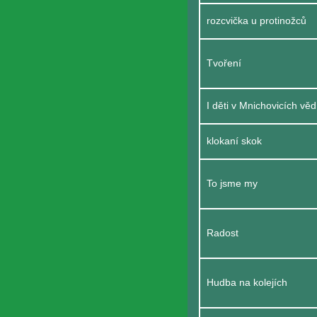
rozcvička u protinožců
Tvoření
I děti v Mnichovicích vě
klokaní skok
To jsme my
Radost
Hudba na kolejích