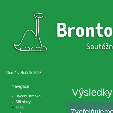
Přejí
hlav
Brontosaurus
Soutěž
obsa
ŽIJE
fotografií a
videií z akcí
Hnutí
Brontosaurus
Domů
»
Ročník 2023
Jste zde
Navigace
Výsledky
Úvodní stránka
Síň slávy
2025
Zveřejňujem