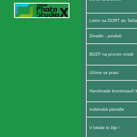
Letím na DORT do Telče
Divadlo - pověsti
BOZP na prvním místě
Učíme se praxí
Handmade brontosauří k
Indiánská plavidla
V lokále to žije !