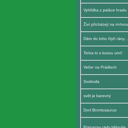
Vyhlídka z paláce hradu
Živí přicházejí na mrtvo
Dám do toho čtyři rány...
Terka to s kosou umí!
Večer na Prádlech
Svoboda
svět je barevný
Dort Brontosaurus
Princezny rády bělouše