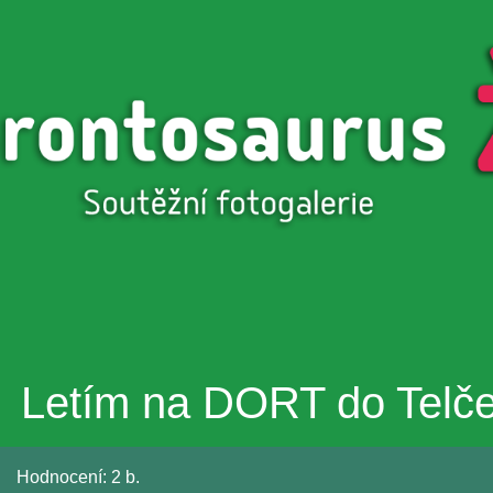
Přejít k
hlavnímu
obsahu
Letím na DORT do Telče
Hodnocení:
2 b.