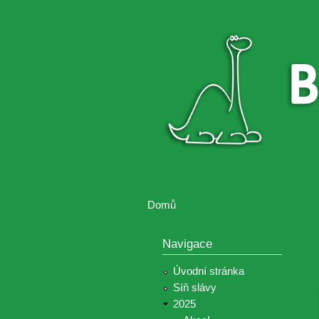
Brontosaurus
Soutěž
ŽIJE
fotografií a
videií z akcí
Hnutí
Brontosaurus
Domů
Jste zde
Navigace
Úvodní stránka
Síň slávy
2025