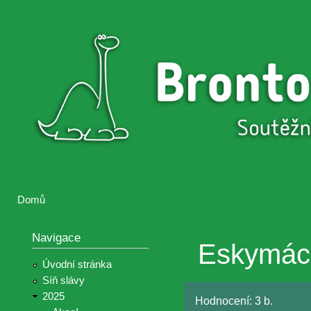
Přejí
hlav
Brontosaurus
Soutěž
obsa
ŽIJE
fotografií a
videií z akcí
Hnutí
Brontosaurus
Domů
Jste zde
Navigace
Eskymác
Úvodní stránka
Síň slávy
2025
Hodnocení:
3 b.