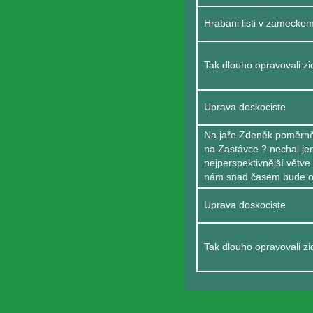
Hrabani listi v zameckem
Tak dlouho opravovali zid
Uprava doskociste
Na jaře Zdeněk poměrně
na Zastávce ? nechal jen
nejperspektivnější větve
nám snad časem bude opě
Uprava doskociste
Tak dlouho opravovali zid