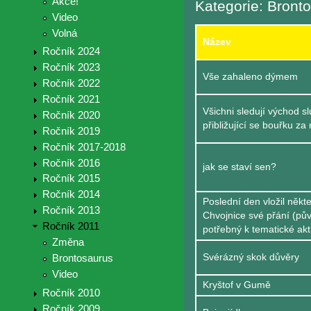
Akce!
Kategorie: Bront
Video
Volná
Název
Ročník 2024
Ročník 2023
Vše zahaleno dýmem
Ročník 2022
Ročník 2021
Všichni sledují východ s
Ročník 2020
přibližující se bouřku za
Ročník 2019
Ročník 2017-2018
Ročník 2016
jak se staví sen?
Ročník 2015
Ročník 2014
Poslední den vložil někt
Ročník 2013
Chvojnice své přání (pů
Ročník 2011
potřebný k tematické akti
Změna
Svérázný skok důvěry
Brontosaurus
Video
Kryštof v Gumě
Ročník 2010
Ročník 2009