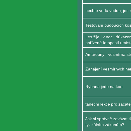
nechte vodu vodou, jen ať
Testování budoucích k
Les žije i v noci, důkaze
pořízené fotopastí umís
Amarouny - vesmírná st
Zahájení vesmírných he
Rybana jede na koni
taneční lekce pro začáte
Jak si správně zavázat t
fyzikálním zákonům?