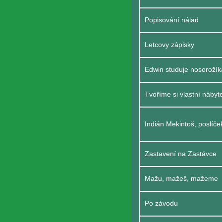
Popisování nálad
Letcovy zápisky
Edwin studuje nosorožík
Tvoříme si vlastní nábyt
Indián Mekintoš, poslíček
Zastavení na Zastávce
Mažu, mažeš, mažeme
Po závodu