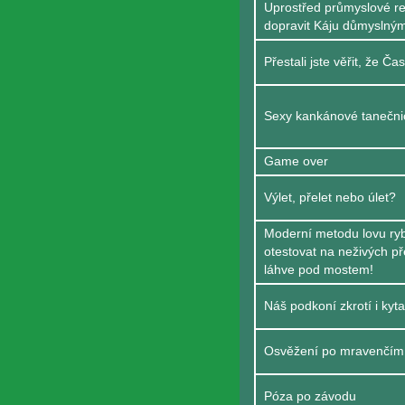
Uprostřed průmyslové re
dopravit Káju důmyslným
Přestali jste věřit, že Č
Sexy kankánové tanečni
Game over
Výlet, přelet nebo úlet?
Moderní metodu lovu ryb
otestovat na neživých p
láhve pod mostem!
Náš podkoní zkrotí i kyta
Osvěžení po mravenčím 
Póza po závodu