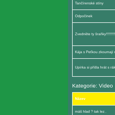
Tančírenské stíny
Odpočinek
Zvedněte ty šraňky!!!!!!!!!
Kája s Peťkou zkoumají 
Upírka si přišla hrát s r
Kategorie: Video
Název
máš hlad ? tak lez..