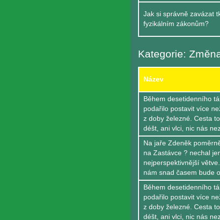
Jak si správně zavázat t
fyzikálním zákonům?
Kategorie: Změn
Název
Během desetidenního táb
podařilo postavit více n
z doby železné. Cesta to 
déšt, ani vlci, nic nás ne
Na jaře Zdeněk poměrně
na Zastávce ? nechal jen
nejperspektivnější větve
nám snad časem bude opě
Během desetidenního táb
podařilo postavit více n
z doby železné. Cesta to 
déšt, ani vlci, nic nás ne