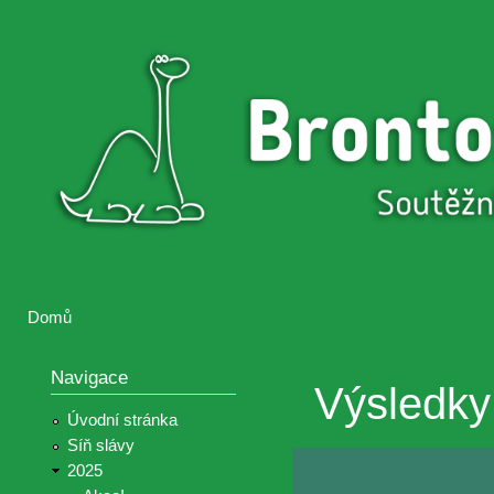
Přejí
hlav
Brontosaurus
Soutěž
obsa
ŽIJE
fotografií a
videií z akcí
Hnutí
Brontosaurus
Domů
Jste zde
Navigace
Výsledky
Úvodní stránka
Síň slávy
2025