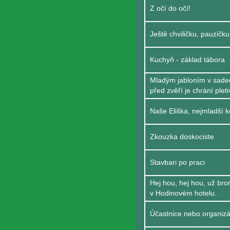
Z očí do očí!
Ještě chviličku, pauzičk
Kuchyň - základ tábora
Mladým jabloním v sade
před zvěří je chrání ple
Naše Eliška, nejmladší k
Zkouzka doskociste
Stavbari po praci
Hej hou, hej hou, už bro
v Hodinovém hotelu.
Účastnice nebo organiz