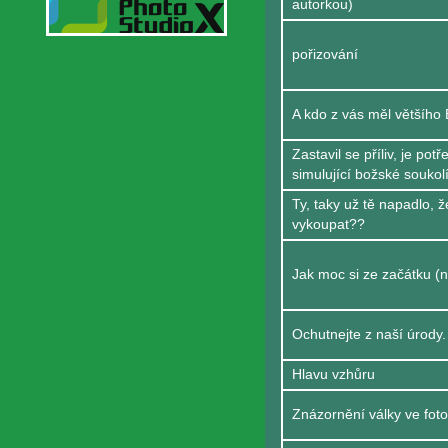
autorkou)
pořizování
A kdo z vás měl většího
Zastavil se příliv, je pot
simulující božské soukolí
Ty, taky už tě napadlo, 
vykoupat??
Jak moc si ze začátku (
Ochutnejte z naší úrody.
Hlavu vzhůru
Znázornění války ve fot