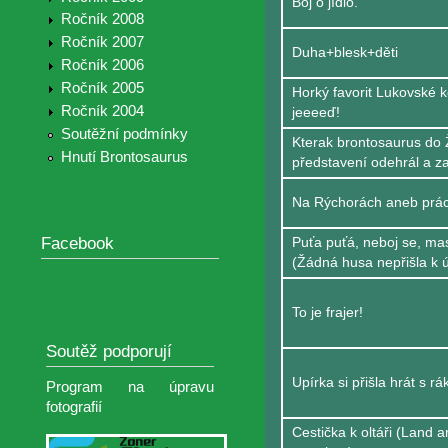
Boj o jídlo.
Ročník 2008
Ročník 2007
Duha+blesk+děti
Ročník 2006
Ročník 2005
Horký favorit Lukovské ko
Ročník 2004
jeeeeď!
Soutěžní podmínky
Kterak brontosaurus do Ž
Hnutí Brontosaurus
představení odehrál a z
Na Rýchorách aneb prác
Facebook
Puťa puťá, neboj se, mas
(Žádná husa nepřišla k ú
To je frajer!
Soutěž podporují
Upírka si přišla hrát s r
Program na úpravu
fotografií
Cestička k oltáři (Land a