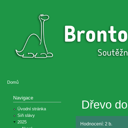
Přejí
hlav
Brontosaurus
Soutěž
obsa
ŽIJE
fotografií a
videií z akcí
Hnutí
Brontosaurus
Domů
Jste zde
Navigace
Dřevo do
Úvodní stránka
Síň slávy
2025
Hodnocení:
2 b.