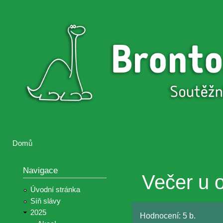
Přejí
hlav
Brontosaurus
Soutěž
obsa
ŽIJE
fotografií a
videií z akcí
Hnutí
Brontosaurus
Domů
Jste zde
Navigace
Večer u 
Úvodní stránka
Síň slávy
2025
Hodnocení:
5 b.