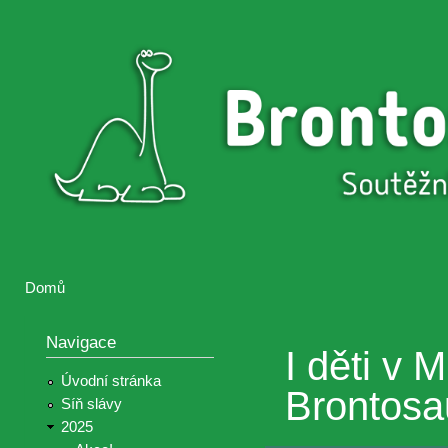
Přejí
hlav
Brontosaurus
Soutěž
obsa
ŽIJE
fotografií a
videií z akcí
Hnutí
Brontosaurus
Domů
Jste zde
Navigace
I děti v 
Úvodní stránka
Brontosa
Síň slávy
2025