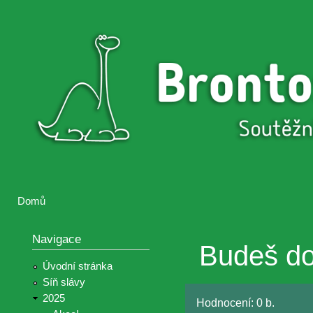
Přejí
hlav
Brontosaurus
Soutěž
obsa
ŽIJE
fotografií a
videií z akcí
Hnutí
Brontosaurus
Domů
Jste zde
Navigace
Budeš do
Úvodní stránka
Síň slávy
2025
Hodnocení:
0 b.