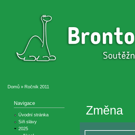
Přejí
hlav
Brontosaurus
Soutěž
obsa
ŽIJE
fotografií a
videií z akcí
Hnutí
Brontosaurus
Domů
»
Ročník 2011
Jste zde
Navigace
Změna
Úvodní stránka
Síň slávy
2025