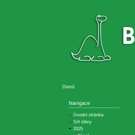
Brontosaurus
Soutěž
ŽIJE
fotografií a
videií z akcí
Hnutí
Brontosaurus
Domů
Jste zde
Navigace
Úvodní stránka
Síň slávy
2025