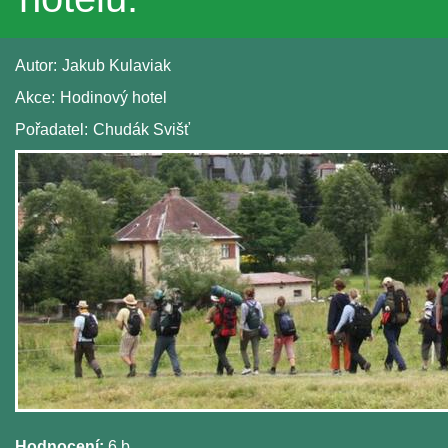
Autor:
Jakub Kulaviak
Akce:
Hodinový hotel
Pořadatel:
Chudák Svišť
Hodnocení:
6 b.