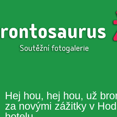
Přejít k
hlavnímu
obsahu
Hej hou, hej hou, už bro
za novými zážitky v Ho
hotelu.