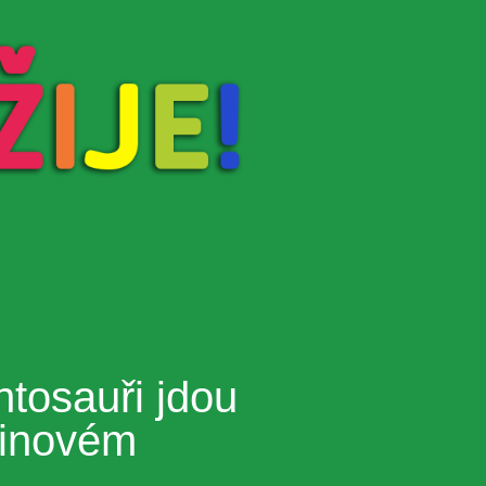
ntosauři jdou
dinovém