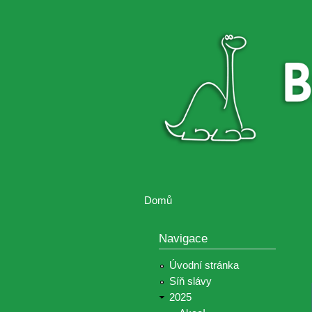
Brontosaurus
Soutěž
ŽIJE
fotografií a
videií z akcí
Hnutí
Brontosaurus
Domů
Jste zde
Navigace
Úvodní stránka
Síň slávy
2025