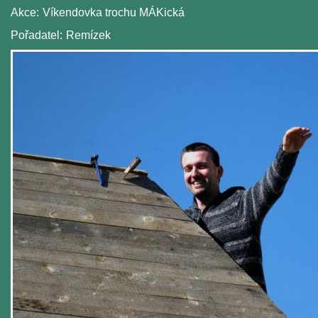
Akce:
Víkendovka trochu MÁKická
Pořadatel:
Remízek