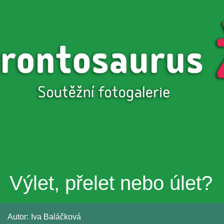
Přejít k
hlavnímu
obsahu
Výlet, přelet nebo úlet?
Autor:
Iva Baláčková