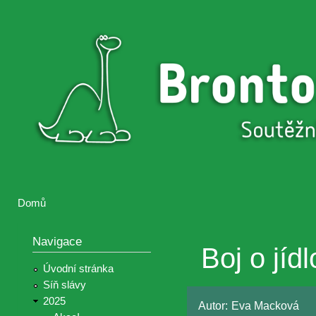
Přejí
hlav
Brontosaurus
Soutěž
obsa
ŽIJE
fotografií a
videií z akcí
Hnutí
Brontosaurus
Domů
Jste zde
Navigace
Boj o jídl
Úvodní stránka
Síň slávy
2025
Autor:
Eva Macková