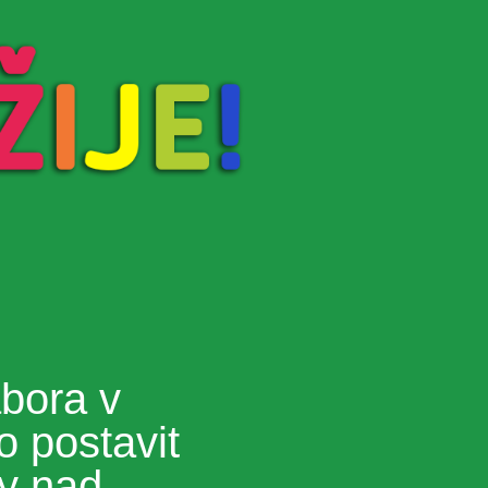
bora v
o postavit
hy nad