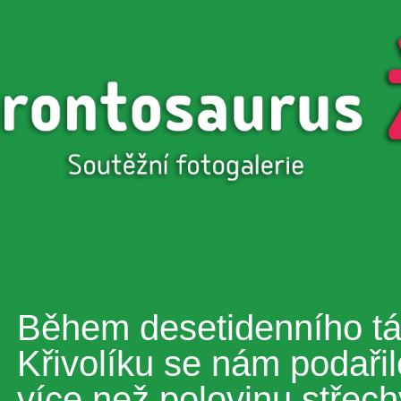
Přejít k
hlavnímu
obsahu
Během desetidenního tá
Křivolíku se nám podařil
více než polovinu střec