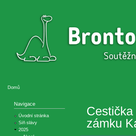
Přejí
hlav
Brontosaurus
Soutěž
obsa
ŽIJE
fotografií a
videií z akcí
Hnutí
Brontosaurus
Domů
Jste zde
Navigace
Cestička 
Úvodní stránka
zámku Ka
Síň slávy
2025