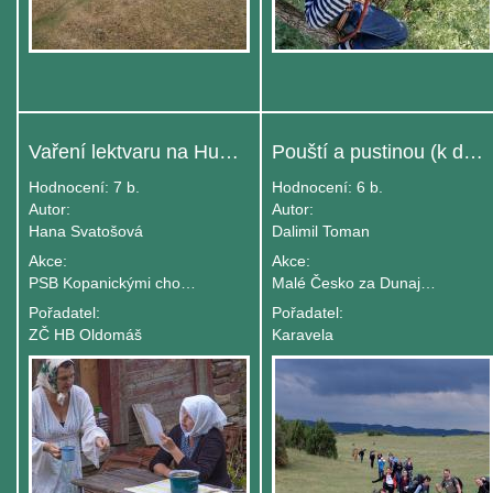
Vaření lektvaru na Hutiskách
Pouští a pustinou (k dobytí Dunaje)
Hodnocení:
7 b.
Hodnocení:
6 b.
Autor:
Autor:
Hana Svatošová
Dalimil Toman
Akce:
Akce:
PSB Kopanickými chodníčky - turnus B
Malé Česko za Dunajem
Pořadatel:
Pořadatel:
ZČ HB Oldomáš
Karavela