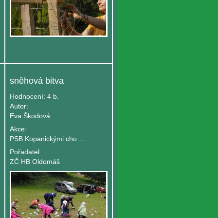
sněhová bitva
Hodnocení:
4 b.
Autor:
Eva Škodová
Akce:
PSB Kopanickými chodníčky - turnus B
Pořadatel:
ZČ HB Oldomáš