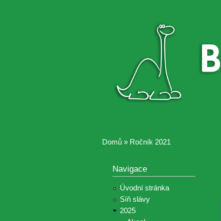
Brontosaurus
Soutěž
ŽIJE
fotografií a
videií z akcí
Hnutí
Brontosaurus
Domů
»
Ročník 2021
Jste zde
Navigace
Úvodní stránka
Síň slávy
2025