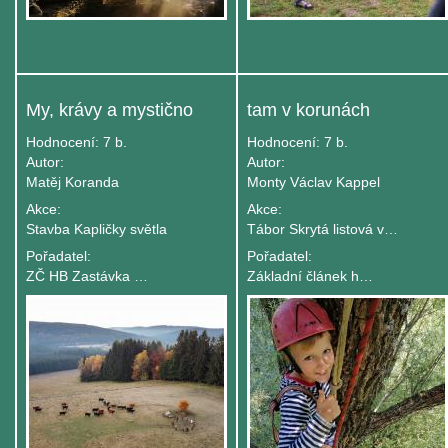
My, krávy a mystično
tam v korunách
Hodnocení:
7 b.
Hodnocení:
7 b.
Autor:
Autor:
Matěj Koranda
Monty Václav Kappel
Akce:
Akce:
Stavba Kapličky světla
Tábor Skrytá listová vesnice
Pořadatel:
Pořadatel:
ZČ HB Zastávka Jesenicko
Základní článek hnutí Brontosaurus 1. BRĎO TIŠNOV - GINGO