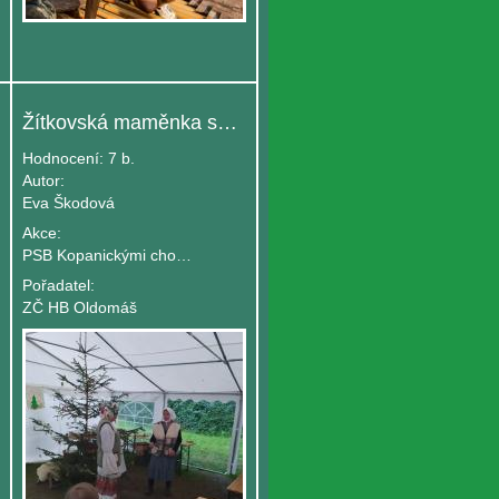
Žítkovská maměnka s dcerou a štědrý den v srpnu
Hodnocení:
7 b.
Autor:
Eva Škodová
Akce:
PSB Kopanickými chodníčky - turnus B
Pořadatel:
ZČ HB Oldomáš