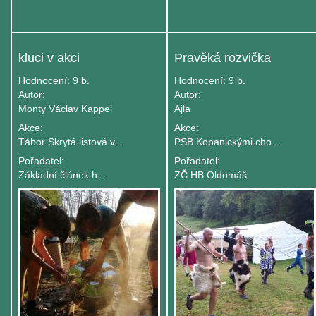
kluci v akci
Pravěká rozvička
Hodnocení:
9 b.
Hodnocení:
9 b.
Autor:
Autor:
Monty Václav Kappel
Ajla
Akce:
Akce:
Tábor Skrytá listová vesnice
PSB Kopanickými chodníčky - turnus B
Pořadatel:
Pořadatel:
Základní článek hnutí Brontosaurus 1. BRĎO TIŠNOV - GINGO
ZČ HB Oldomáš