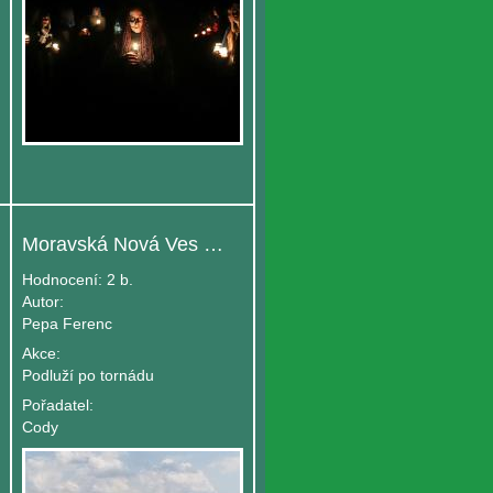
Moravská Nová Ves měsíc a půl po tornádu - Tomáš
Hodnocení:
2 b.
Autor:
Pepa Ferenc
Akce:
Podluží po tornádu
Pořadatel:
Cody