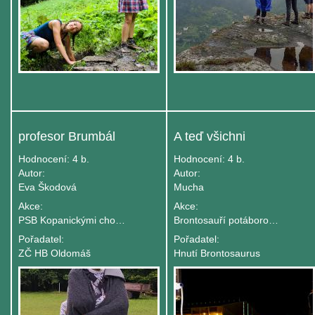
profesor Brumbál
A teď všichni
Hodnocení:
4 b.
Hodnocení:
4 b.
Autor:
Autor:
Eva Škodová
Mucha
Akce:
Akce:
PSB Kopanickými chodníčky - turnus B
Brontosauří potáborové setkání
Pořadatel:
Pořadatel:
ZČ HB Oldomáš
Hnutí Brontosaurus