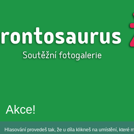
Přejít k
hlavnímu
obsahu
Akce!
Hlasování provedeš tak, že u díla klikneš na umístění, které m