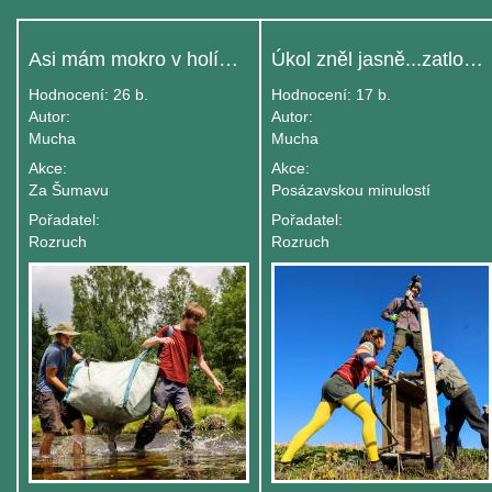
Asi mám mokro v holínkách
Úkol zněl jasně...zatlouct kůl
Hodnocení:
26 b.
Hodnocení:
17 b.
Autor:
Autor:
Mucha
Mucha
Akce:
Akce:
Za Šumavu
Posázavskou minulostí
Pořadatel:
Pořadatel:
Rozruch
Rozruch