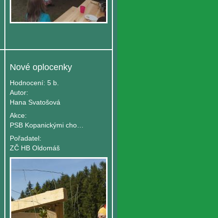
Nové oplocenky
Hodnocení:
5 b.
Autor:
Hana Svatošová
Akce:
PSB Kopanickými chodníčky - turnus B
Pořadatel:
ZČ HB Oldomáš