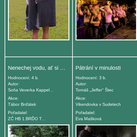
Nenechej vodu, ať si klidně teče...
Pátrání v minulosti
Hodnocení:
4 b.
Hodnocení:
3 b.
Autor:
Autor:
Soňa Veverka Kappelová
Tomáš „Jeffer“ Štec
Akce:
Akce:
Tábor Brďátek
Vikendovka v Sudetech
Pořadatel:
Pořadatel:
ZČ HB 1.BRĎO Tišnov Gingo
Eva Mašková