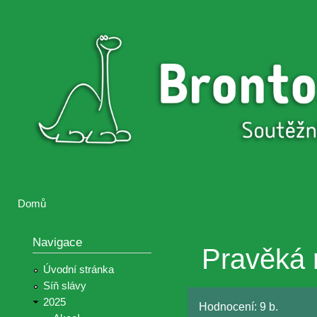
Přejí
hlav
Brontosaurus
Soutěž
obsa
ŽIJE
fotografií a
videií z akcí
Hnutí
Brontosaurus
Domů
Jste zde
Navigace
Pravěká 
Úvodní stránka
Síň slávy
2025
Hodnocení:
9 b.