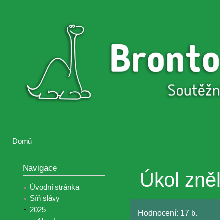
Přejí
hlav
Brontosaurus
Soutěž
obsa
ŽIJE
fotografií a
videií z akcí
Hnutí
Brontosaurus
Domů
Jste zde
Navigace
Úkol zněl
Úvodní stránka
Síň slávy
2025
Hodnocení:
17 b.