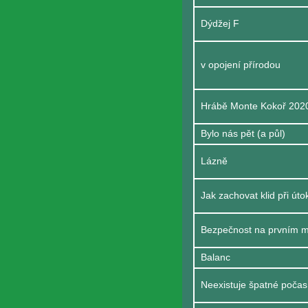
Dýdžej F
v opojení přírodou
Hrábě Monte Kokoř 2020
Bylo nás pět (a půl)
Lázně
Jak zachovat klid při ú
Bezpečnost na prvním m
Balanc
Neexistuje špatné počasí