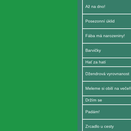
Až na dno!
Posezonní úklid
Fába má narozeniny!
Barvičky
Hať za hatí
Džendrová vyrovnanost
Meleme si obilí na večeř
Držím se
Padám!
Zrcadlo u cesty