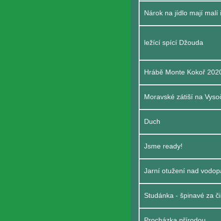
Nárok na jídlo mají malí i
ležící spící Džouda
Hrábě Monte Kokoř 2020
Moravské zátiší na Vyso
Duch
Jsme ready!
Jarní otužení nad vodo
Studánka - špinavé za č
Procházka přírodou