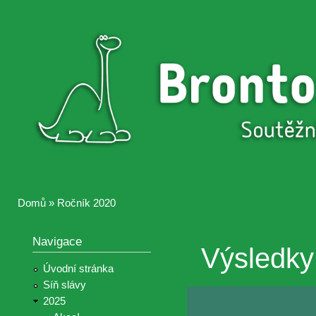
Přejí
hlav
Brontosaurus
Soutěž
obsa
ŽIJE
fotografií a
videií z akcí
Hnutí
Brontosaurus
Domů
»
Ročník 2020
Jste zde
Navigace
Výsledky
Úvodní stránka
Síň slávy
2025