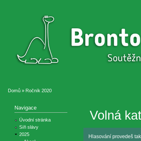
Přejí
hlav
Brontosaurus
Soutěž
obsa
ŽIJE
fotografií a
videií z akcí
Hnutí
Brontosaurus
Domů
»
Ročník 2020
Jste zde
Navigace
Volná ka
Úvodní stránka
Síň slávy
2025
Hlasování provedeš tak,