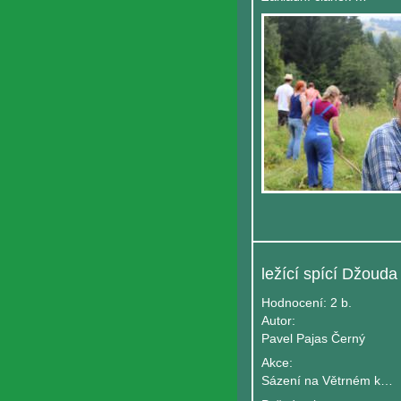
ležící spící Džouda
Hodnocení:
2 b.
Autor:
Pavel Pajas Černý
Akce:
Sázení na Větrném kole 2020