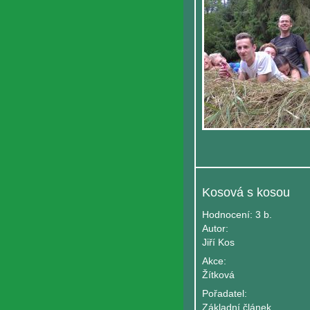
Kosová s kosou
Hodnocení:
3 b.
Autor:
Jiří Kos
Akce:
Žítková
Pořadatel:
Základní článek Hnutí Brontosaurus Mařatice