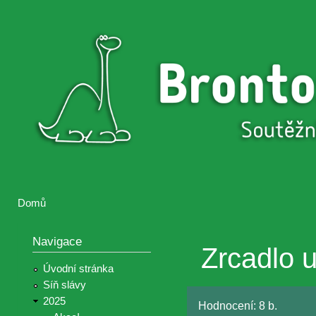
Přejí
hlav
Brontosaurus
Soutěž
obsa
ŽIJE
fotografií a
videií z akcí
Hnutí
Brontosaurus
Domů
Jste zde
Navigace
Zrcadlo u
Úvodní stránka
Síň slávy
2025
Hodnocení:
8 b.