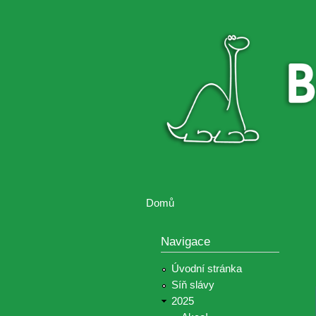
Brontosaurus
Soutěž
ŽIJE
fotografií a
videií z akcí
Hnutí
Brontosaurus
Domů
Jste zde
Navigace
Úvodní stránka
Síň slávy
2025