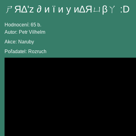
ㄕЯ∆'z ∂ и ï и у и∆Яㄩβㄚ :D
Hodnocení:
65 b.
Autor:
Petr Vilhelm
Akce:
Naruby
Pořadatel:
Rozruch