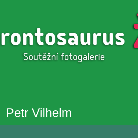
Přejít k
hlavnímu
obsahu
Petr Vilhelm