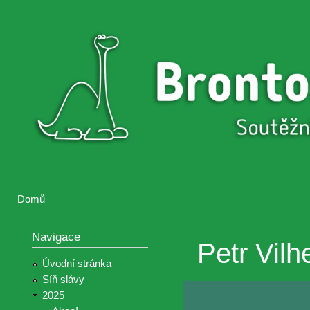
Přejí
hlav
Brontosaurus
Soutěž
obsa
ŽIJE
fotografií a
videií z akcí
Hnutí
Brontosaurus
Domů
Jste zde
Navigace
Petr Vilh
Úvodní stránka
Síň slávy
2025