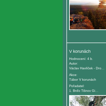
V korunách
Hodnocení:
4 b.
Autor:
Václav Havlíček - Drobek
Akce:
Tábor V korunách
Pořadatel:
1. Brďo Tišnov Gingo