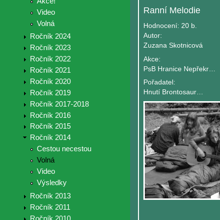
Akce!
Ranní Melodie
Video
Volná
Hodnocení:
20 b.
Autor:
Ročník 2024
Zuzana Skotnicová
Ročník 2023
Ročník 2022
Akce:
PsB Hranice Nepřekročitelna
Ročník 2021
Ročník 2020
Pořadatel:
Hnutí Brontosaurus Jeseníky
Ročník 2019
Ročník 2017-2018
Ročník 2016
Ročník 2015
Ročník 2014
Cestou necestou
Volná
Video
Výsledky
Ročník 2013
Ročník 2011
Ročník 2010