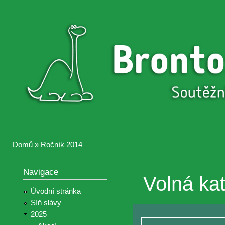
Přejí
hlav
Brontosaurus
Soutěž
obsa
ŽIJE
fotografií a
videií z akcí
Hnutí
Brontosaurus
Domů
»
Ročník 2014
Jste zde
Navigace
Volná ka
Úvodní stránka
Síň slávy
2025