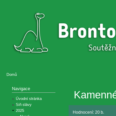
Přejí
hlav
Brontosaurus
Soutěž
obsa
ŽIJE
fotografií a
videií z akcí
Hnutí
Brontosaurus
Domů
Jste zde
Navigace
Kamenné 
Úvodní stránka
Síň slávy
2025
Hodnocení:
20 b.