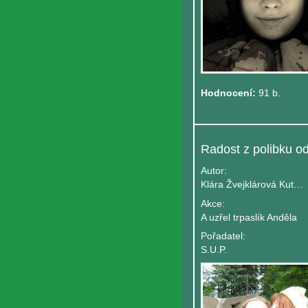
Hodnocení:
91 b.
Autor:
Klára Žvejklárová Kutašová
Akce:
A uzřel trpaslík Anděla
Pořadatel:
S.U.P.