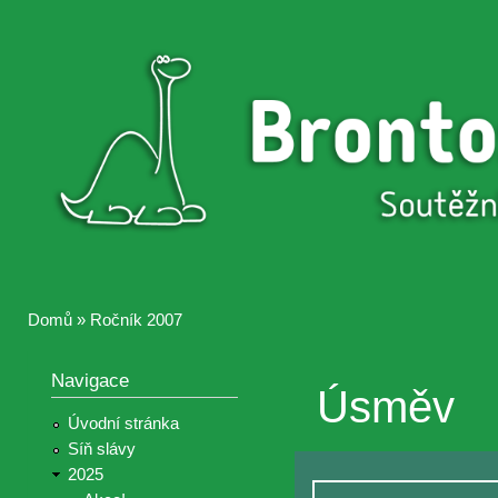
Přejí
hlav
Brontosaurus
Soutěž
obsa
ŽIJE
fotografií a
videií z akcí
Hnutí
Brontosaurus
Domů
»
Ročník 2007
Jste zde
Navigace
Úsměv
Úvodní stránka
Síň slávy
2025