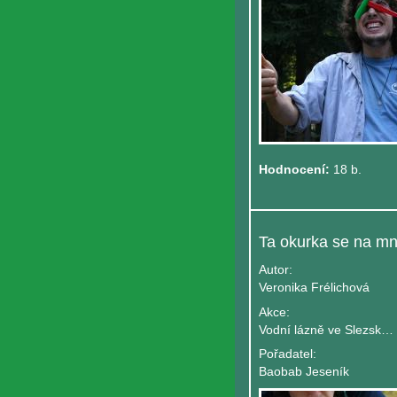
Hodnocení:
18 b.
Autor:
Veronika Frélichová
Akce:
Vodní lázně ve Slezsku aneb stezka ke ko
Pořadatel:
Baobab Jeseník