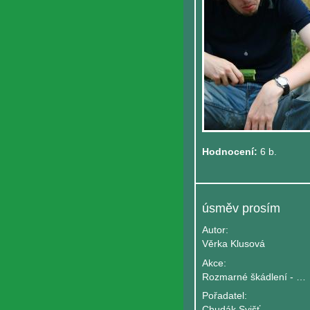
Hodnocení:
6 b.
úsměv prosím
Autor:
Věrka Klusová
Akce:
Rozmarné škádlení - Počeřin 2007
Pořadatel:
Chudák Svišť