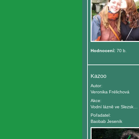
Hodnocení:
70 b.
Kazoo
Autor:
Veronika Frélichová
Akce:
Vodní lázně ve Slezsku aneb stezka ke ko
Pořadatel:
Baobab Jeseník