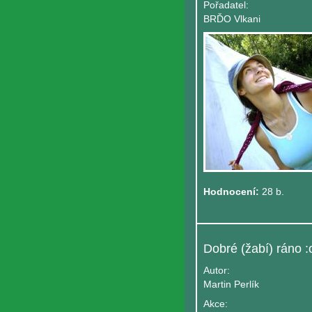
Pořadatel:
BRĎO Vlkani
Hodnocení:
28 b.
Dobré (žabí) ráno :
Autor:
Martin Perlík
Akce: