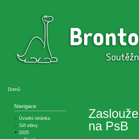
Přejí
hlav
Brontosaurus
Soutěž
obsa
ŽIJE
fotografií a
videií z akcí
Hnutí
Brontosaurus
Domů
Jste zde
Navigace
Zaslouže
Úvodní stránka
na PsB
Síň slávy
2025