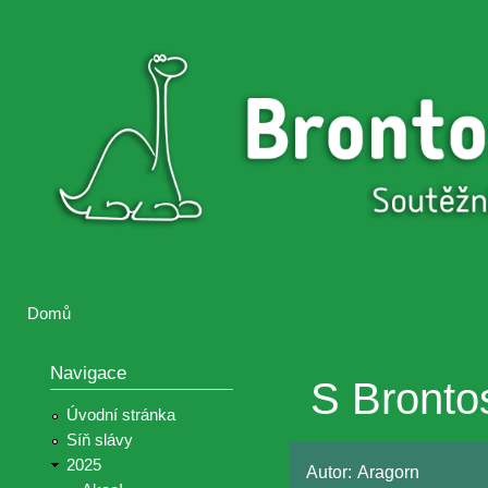
Přejí
hlav
Brontosaurus
Soutěž
obsa
ŽIJE
fotografií a
videií z akcí
Hnutí
Brontosaurus
Domů
Jste zde
Navigace
S Bronto
Úvodní stránka
Síň slávy
2025
Autor:
Aragorn