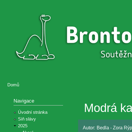
Přejí
hlav
Brontosaurus
Soutěž
obsa
ŽIJE
fotografií a
videií z akcí
Hnutí
Brontosaurus
Domů
Jste zde
Navigace
Modrá ka
Úvodní stránka
Síň slávy
2025
Autor:
Bedla - Zora Rý