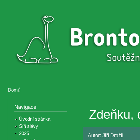
Přejí
hlav
Brontosaurus
Soutěž
obsa
ŽIJE
fotografií a
videií z akcí
Hnutí
Brontosaurus
Domů
Jste zde
Navigace
Zdeňku, 
Úvodní stránka
Síň slávy
2025
Autor:
Jiří Dražil