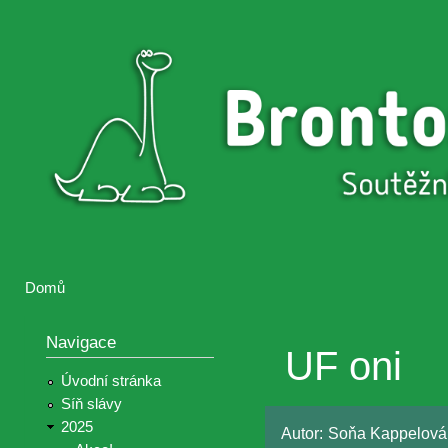
Přejí
hlav
Brontosaurus
Soutěž
obsa
ŽIJE
fotografií a
videií z akcí
Hnutí
Brontosaurus
Domů
Jste zde
Navigace
UF oni
Úvodní stránka
Síň slávy
2025
Autor:
Soňa Kappelová 