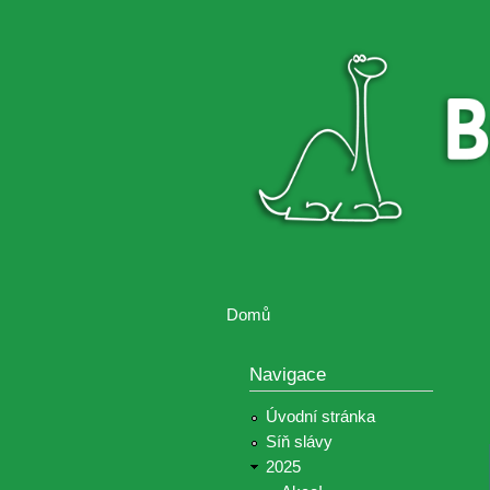
Brontosaurus
Soutěž
ŽIJE
fotografií a
videií z akcí
Hnutí
Brontosaurus
Domů
Jste zde
Navigace
Úvodní stránka
Síň slávy
2025