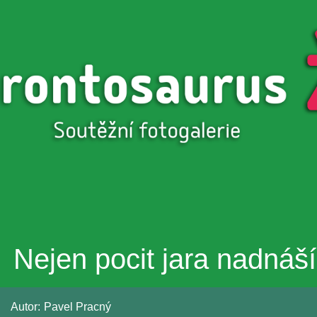
Přejít k
hlavnímu
obsahu
Nejen pocit jara nadnáší
Autor:
Pavel Pracný