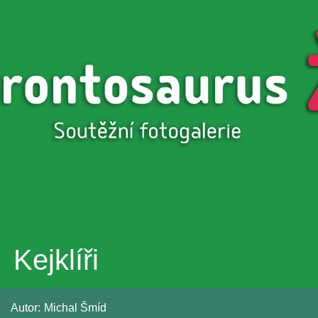
Přejít k
hlavnímu
obsahu
Kejklíři
Autor:
Michal Šmíd