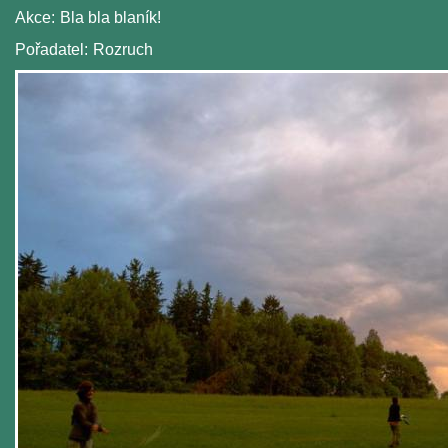
Akce:
Bla bla blaník!
Pořadatel:
Rozruch