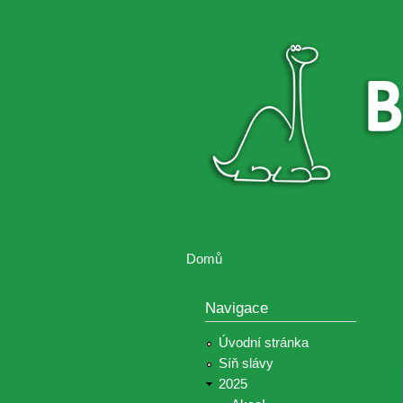
Brontosaurus
Soutěž
ŽIJE
fotografií a
videií z akcí
Hnutí
Brontosaurus
Domů
Jste zde
Navigace
Úvodní stránka
Síň slávy
2025