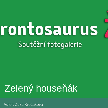
Přejít k
hlavnímu
obsahu
Zelený houseňák
Autor:
Zuza Kročáková