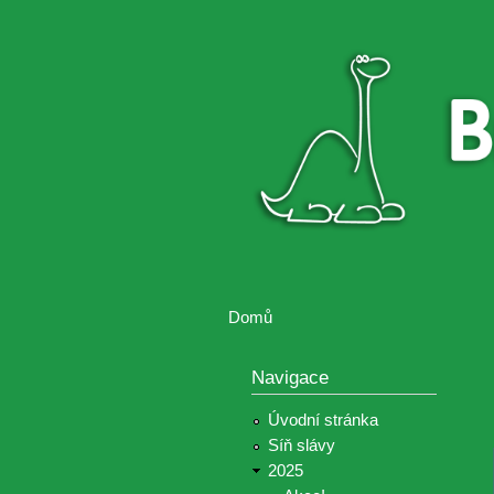
Brontosaurus
Soutěž
ŽIJE
fotografií a
videií z akcí
Hnutí
Brontosaurus
Domů
Jste zde
Navigace
Úvodní stránka
Síň slávy
2025