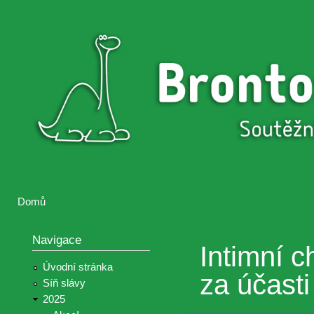
Přejí
hlav
Brontosaurus
Soutěž
obsa
ŽIJE
fotografií a
videií z akcí
Hnutí
Brontosaurus
Domů
Jste zde
Navigace
Intimní 
Úvodní stránka
za účasti
Síň slávy
2025