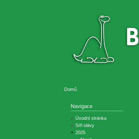
Brontosaurus
Soutěž
ŽIJE
fotografií a
videií z akcí
Hnutí
Brontosaurus
Domů
Jste zde
Navigace
Úvodní stránka
Síň slávy
2025