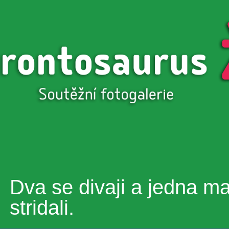
Přejít k
hlavnímu
obsahu
Dva se divaji a jedna ma
stridali.