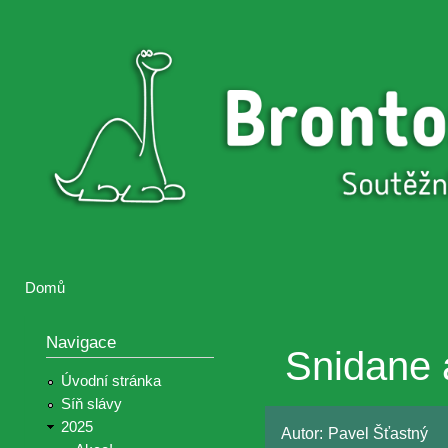
Přejí
hlav
Brontosaurus
Soutěž
obsa
ŽIJE
fotografií a
videií z akcí
Hnutí
Brontosaurus
Domů
Jste zde
Navigace
Snidane 
Úvodní stránka
Síň slávy
2025
Autor:
Pavel Šťastný