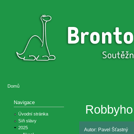
Přejí
hlav
Brontosaurus
Soutěž
obsa
ŽIJE
fotografií a
videií z akcí
Hnutí
Brontosaurus
Domů
Jste zde
Navigace
Robbyho 
Úvodní stránka
Síň slávy
2025
Autor:
Pavel Šťastný