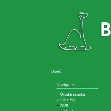
Brontosaurus
Soutěž
ŽIJE
fotografií a
videií z akcí
Hnutí
Brontosaurus
Domů
Jste zde
Navigace
Úvodní stránka
Síň slávy
2025