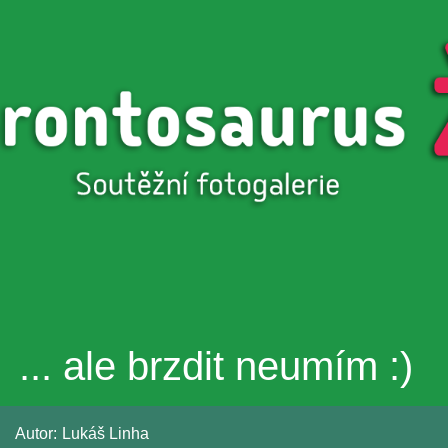
Přejít k
hlavnímu
obsahu
... ale brzdit neumím :)
Autor:
Lukáš Linha