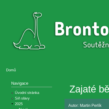
Přejí
hlav
Brontosaurus
Soutěž
obsa
ŽIJE
fotografií a
videií z akcí
Hnutí
Brontosaurus
Domů
Jste zde
Navigace
Zajaté b
Úvodní stránka
Síň slávy
2025
Autor:
Martin Perlík