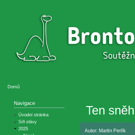
Přejí
hlav
Brontosaurus
Soutěž
obsa
ŽIJE
fotografií a
videií z akcí
Hnutí
Brontosaurus
Domů
Jste zde
Navigace
Ten sněh
Úvodní stránka
Síň slávy
2025
Autor:
Martin Perlík