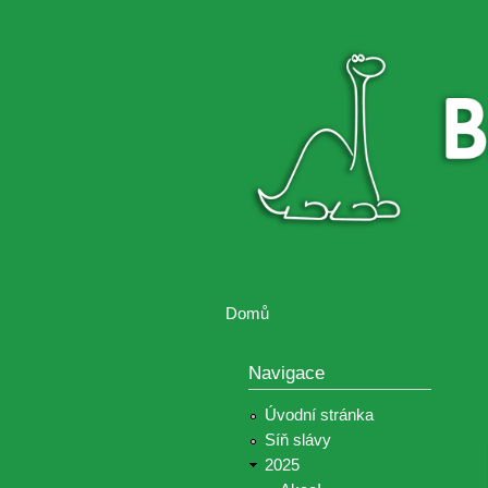
Brontosaurus
Soutěž
ŽIJE
fotografií a
videií z akcí
Hnutí
Brontosaurus
Domů
Jste zde
Navigace
Úvodní stránka
Síň slávy
2025