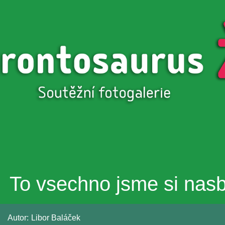
Přejít k
hlavnímu
obsahu
To vsechno jsme si nasbi
Autor:
Libor Baláček