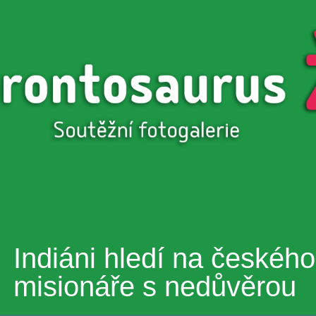
Přejít k
hlavnímu
obsahu
Indiáni hledí na českého
misionáře s nedůvěrou