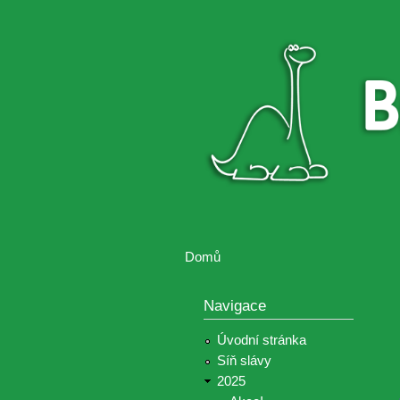
Brontosaurus
Soutěž
ŽIJE
fotografií a
videií z akcí
Hnutí
Brontosaurus
Domů
Jste zde
Navigace
Úvodní stránka
Síň slávy
2025