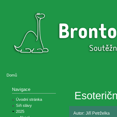
Přejí
hlav
Brontosaurus
Soutěž
obsa
ŽIJE
fotografií a
videií z akcí
Hnutí
Brontosaurus
Domů
Jste zde
Navigace
Esoterič
Úvodní stránka
Síň slávy
2025
Autor:
Jiří Petrželka