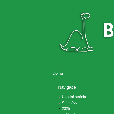
Brontosaurus
Soutěž
ŽIJE
fotografií a
videií z akcí
Hnutí
Brontosaurus
Domů
Jste zde
Navigace
Úvodní stránka
Síň slávy
2025