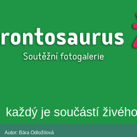
Přejít k
hlavnímu
obsahu
každý je součástí živéh
Autor:
Bára Odložilová