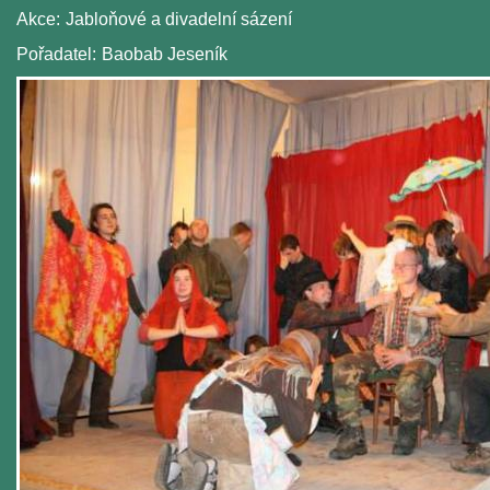
Akce:
Jabloňové a divadelní sázení
Pořadatel:
Baobab Jeseník