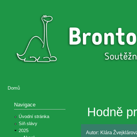
Přejí
hlav
Brontosaurus
Soutěž
obsa
ŽIJE
fotografií a
videií z akcí
Hnutí
Brontosaurus
Domů
Jste zde
Navigace
Hodně pr
Úvodní stránka
Síň slávy
2025
Autor:
Klára Žvejkláro