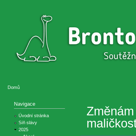
Přejí
hlav
Brontosaurus
Soutěž
obsa
ŽIJE
fotografií a
videií z akcí
Hnutí
Brontosaurus
Domů
Jste zde
Navigace
Změnám 
Úvodní stránka
maličkost
Síň slávy
2025