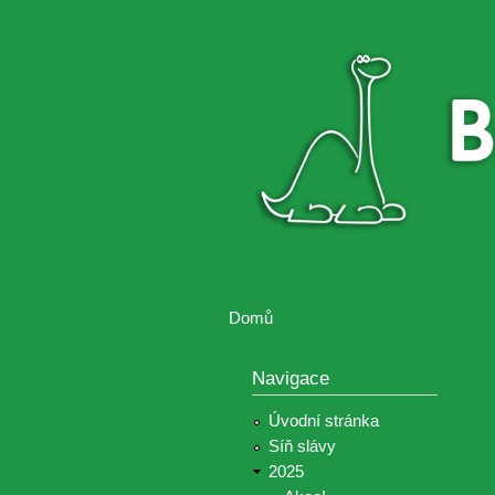
Brontosaurus
Soutěž
ŽIJE
fotografií a
videií z akcí
Hnutí
Brontosaurus
Domů
Jste zde
Navigace
Úvodní stránka
Síň slávy
2025