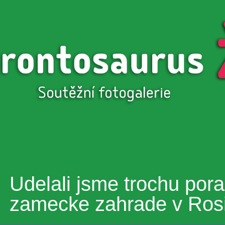
Přejít k
hlavnímu
obsahu
Udelali jsme trochu por
zamecke zahrade v Rosi