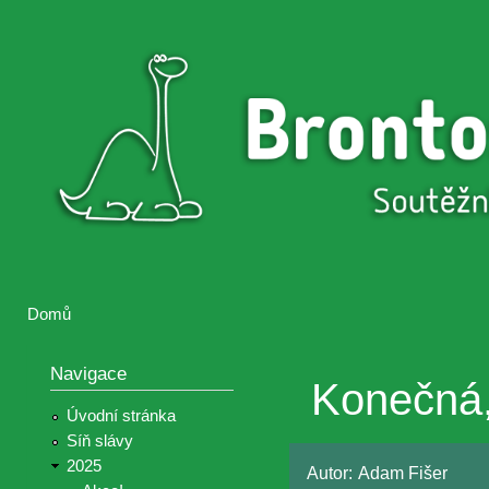
Přejí
hlav
Brontosaurus
Soutěž
obsa
ŽIJE
fotografií a
videií z akcí
Hnutí
Brontosaurus
Domů
Jste zde
Navigace
Konečná,
Úvodní stránka
Síň slávy
2025
Autor:
Adam Fišer