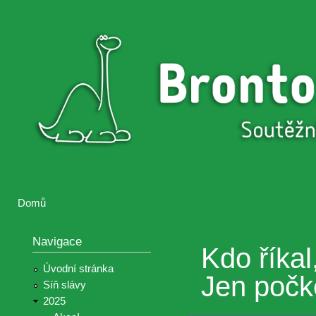
Přejí
hlav
Brontosaurus
Soutěž
obsa
ŽIJE
fotografií a
videií z akcí
Hnutí
Brontosaurus
Domů
Jste zde
Navigace
Kdo říkal
Úvodní stránka
Jen počke
Síň slávy
2025