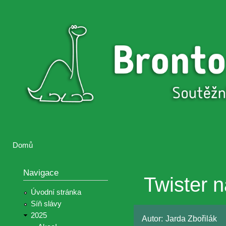
Přejí
hlav
Brontosaurus
Soutěž
obsa
ŽIJE
fotografií a
videií z akcí
Hnutí
Brontosaurus
Domů
Jste zde
Navigace
Twister n
Úvodní stránka
Síň slávy
2025
Autor:
Jarda Zbořilák